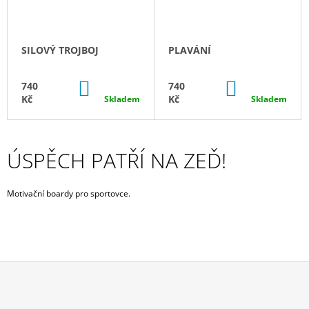
SILOVÝ TROJBOJ
PLAVÁNÍ
DO
DO
740
740
KOŠÍKU
KOŠÍKU
Kč
Kč
Skladem
Skladem
ÚSPĚCH PATŘÍ NA ZEĎ!
Motivační boardy pro sportovce.
Z