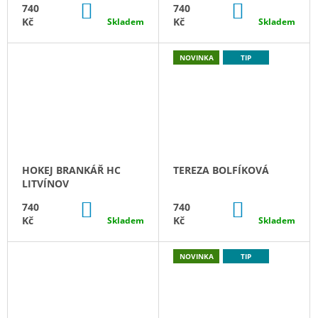
DO
DO
740
740
KOŠÍKU
KOŠÍKU
Kč
Kč
Skladem
Skladem
NOVINKA
TIP
HOKEJ BRANKÁŘ HC
TEREZA BOLFÍKOVÁ
LITVÍNOV
DO
DO
740
740
KOŠÍKU
KOŠÍKU
Kč
Kč
Skladem
Skladem
NOVINKA
TIP