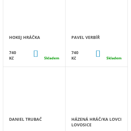
HOKEJ HRÁČKA
PAVEL VERBÍŘ
DO
DO
740
740
KOŠÍKU
KOŠÍKU
Kč
Kč
Skladem
Skladem
DANIEL TRUBAČ
HÁZENÁ HRÁČ/KA LOVCI
LOVOSICE