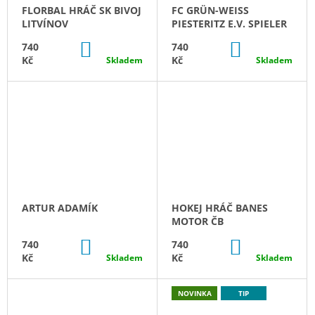
FLORBAL HRÁČ SK BIVOJ
FC GRÜN-WEISS P
LITVÍNOV
IESTERITZ E.V. SPIELER
DO
DO
740
740
KOŠÍKU
KOŠÍKU
Kč
Kč
Skladem
Skladem
ARTUR ADAMÍK
HOKEJ HRÁČ BANES
MOTOR ČB
DO
DO
740
740
KOŠÍKU
KOŠÍKU
Kč
Kč
Skladem
Skladem
NOVINKA
TIP