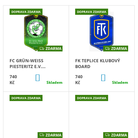
P
A
V
DOPRAVA ZDARMA
DOPRAVA ZDARMA
R
J
Ý
O
Í
P
D
T
I
U
?
S
K
P
ZDARMA
ZDARMA
Z
Z
T
D
D
R
A
A
FC GRÜN-WEISS P
FK TEPLICE KLUBOVÝ
Ů
R
R
O
M
M
IESTERITZ E.V. K
BOARD
A
A
D
HLEDAT
LUBOVÝ BOARD
DO
DO
740
740
U
KOŠÍKU
KOŠÍKU
Kč
Kč
Skladem
Skladem
K
T
D
DOPRAVA ZDARMA
DOPRAVA ZDARMA
O
Ů
P
O
R
U
Č
ZDARMA
ZDARMA
Z
Z
U