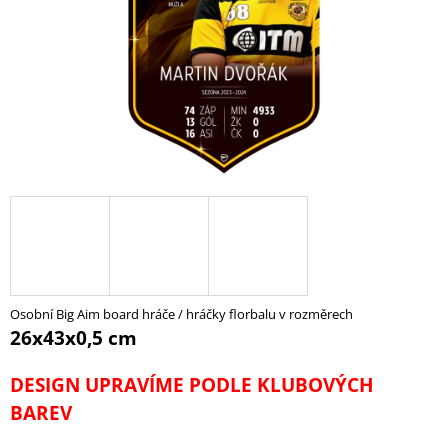
A
J
Í
T
?
HLEDAT
D
Osobní Big Aim board hráče / hráčky florbalu v rozměrech
O
26x43x0,5 cm
P
O
DESIGN UPRAVÍME PODLE KLUBOVÝCH
R
U
BAREV
Č
U