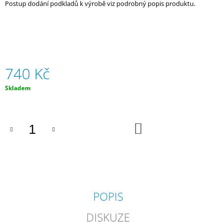
Postup dodání podkladů k výrobě viz podrobný popis produktu.
J
E
M
E
HOKEJ
HRÁČKA
740 Kč
740
Měrná
Kč
Skladem
cena:
DO
KOŠÍKU
POPIS
DISKUZE