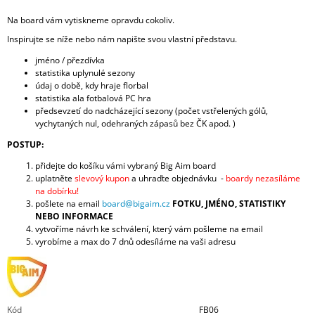
Na board vám vytiskneme opravdu cokoliv.
Inspirujte se níže nebo nám napište svou vlastní představu.
jméno / přezdívka
statistika uplynulé sezony
údaj o době, kdy hraje florbal
statistika ala fotbalová PC hra
předsevzetí do nadcházející sezony (počet vstřelených gólů,
vychytaných nul, odehraných zápasů bez ČK apod. )
POSTUP:
přidejte do košíku vámi vybraný Big Aim board
uplatněte
slevový kupon
a uhraďte objednávku -
boardy nezasíláme
na dobírku!
pošlete na email
board@bigaim.cz
FOTKU, JMÉNO, STATISTIKY
NEBO INFORMACE
vytvoříme návrh ke schválení, který vám pošleme na email
vyrobíme a max do 7 dnů odesíláme na vaši adresu
Kód
FB06