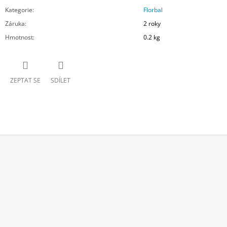
Kategorie
:
Florbal
Záruka
:
2 roky
Hmotnost
:
0.2 kg
ZEPTAT SE
SDÍLET
Z
Á
P
A
T