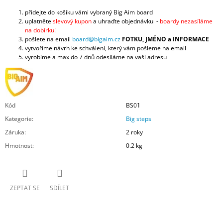
přidejte do košíku vámi vybraný Big Aim board
uplatněte
slevový kupon
a uhraďte objednávku -
boardy nezasíláme
na dobírku!
pošlete na email
board@bigaim.cz
FOTKU, JMÉNO a INFORMACE
vytvoříme návrh ke schválení, který vám pošleme na email
vyrobíme a max do 7 dnů odesíláme na vaši adresu
Kód
BS01
Kategorie
:
Big steps
Záruka
:
2 roky
Hmotnost
:
0.2 kg
ZEPTAT SE
SDÍLET