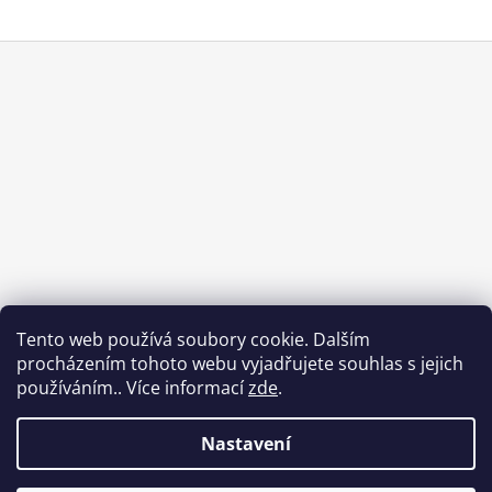
Z
Á
P
A
T
Í
Tento web používá soubory cookie. Dalším
procházením tohoto webu vyjadřujete souhlas s jejich
používáním.. Více informací
zde
.
Nastavení