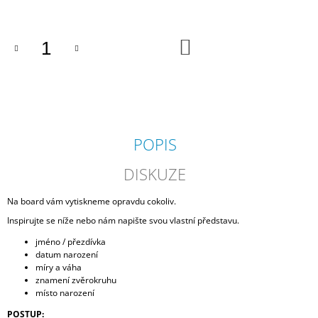
cena:
J
E
M
DO
E
KOŠÍKU
HOKEJ
HRÁČ
BANES
MOTOR
ČB
POPIS
740
Kč
DISKUZE
Na board vám vytiskneme opravdu cokoliv.
Inspirujte se níže nebo nám napište svou vlastní představu.
jméno / přezdívka
datum narození
míry a váha
znamení zvěrokruhu
místo narození
POSTUP: