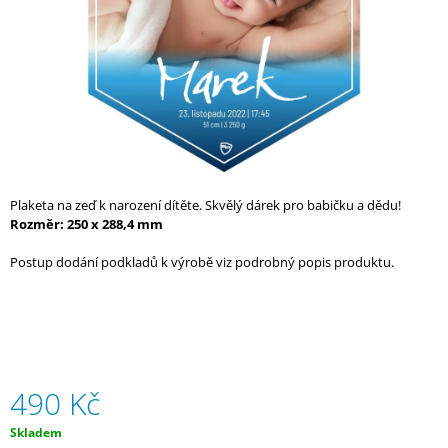
A
J
Í
T
?
Plaketa na zeď k narození dítěte. Skvělý dárek pro babičku a dědu!
Rozměr: 250 x 288,4 mm
HLEDAT
Postup dodání podkladů k výrobě viz podrobný popis produktu.
D
O
P
O
R
490 Kč
U
Č
Měrná
Skladem
U