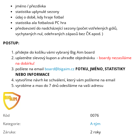
jméno / přezdívka
statistika uplynulé sezony
údaj o době, kdy hraje fotbal
statistika ala fotbalová PC hra
předsevzetí do nadcházející sezony (počet vstřelených gólů,
vychytaných nul, odehraných zápasů bez ČK apod. )
POSTUP:
přidejte do košíku vámi vybraný Big Aim board
uplatněte slevový kupon a uhraďte objednávku -
boardy nezasíláme
na dobírku!
pošlete na email
board@bigaim.cz
FOTKU, JMÉNO, STATISTIKY
NEBO INFORMACE
vytvoříme návrh ke schválení, který vám pošleme na email
vyrobíme a max do 7 dnů odesíláme na vaši adresu
Kód
0076
Kategorie
:
A-tým
Záruka
:
2 roky