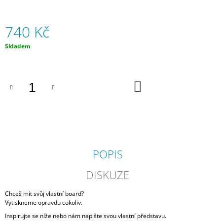
J
E
M
740 Kč
E
Měrná
Skladem
cena:
HOKEJ
HRÁČKA
740
DO
Kč
KOŠÍKU
POPIS
DISKUZE
Chceš mít svůj vlastní board?
Vytiskneme opravdu cokoliv.
Inspirujte se níže nebo nám napište svou vlastní představu.