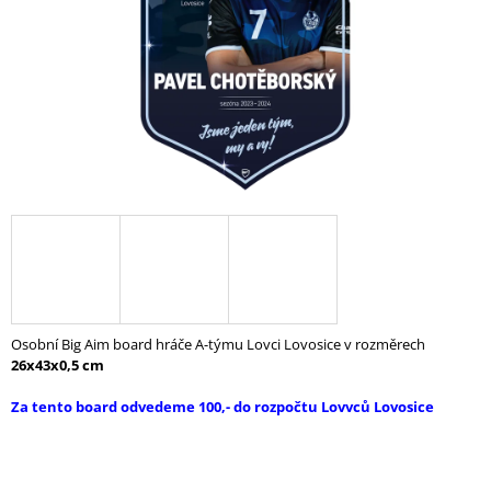
A
J
Í
T
?
HLEDAT
D
Osobní Big Aim board hráče A-týmu Lovci Lovosice v rozměrech
O
26x43x0,5 cm
P
O
Za tento board odvedeme 100,- do rozpočtu Lovvců Lovosice
R
U
Č
U