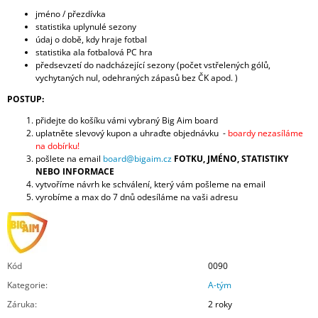
jméno / přezdívka
statistika uplynulé sezony
údaj o době, kdy hraje fotbal
statistika ala fotbalová PC hra
předsevzetí do nadcházející sezony (počet vstřelených gólů,
vychytaných nul, odehraných zápasů bez ČK apod. )
POSTUP:
přidejte do košíku vámi vybraný Big Aim board
uplatněte slevový kupon a uhraďte objednávku -
boardy nezasíláme
na dobírku!
pošlete na email
board@bigaim.cz
FOTKU, JMÉNO, STATISTIKY
NEBO INFORMACE
vytvoříme návrh ke schválení, který vám pošleme na email
vyrobíme a max do 7 dnů odesíláme na vaši adresu
Kód
0090
Kategorie
:
A-tým
Záruka
:
2 roky