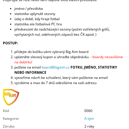
jméno / přezdívka
statistika uplynulé sezony
údaj o době, kdy hraje fotbal
statistika ala fotbalová PC hra
předsevzetí do nadcházející sezony (počet vstřelených gólů,
vychytaných nul, odehraných zápasů bez ČK apod. )
POSTUP:
přidejte do košíku vámi vybraný Big Aim board
uplatněte slevový kupon a uhraďte objednávku -
boardy nezasíláme
na dobírku!
pošlete na email
board@bigaim.cz
FOTKU, JMÉNO, STATISTIKY
NEBO INFORMACE
vytvoříme návrh ke schválení, který vám pošleme na email
vyrobíme a max do 7 dnů odesíláme na vaši adresu
Kód
0060
Kategorie
:
A-tým
Záruka
:
2 roky