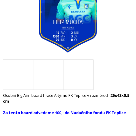
A
J
Í
T
?
HLEDAT
D
Osobní Big Aim board hráče A-týmu FK Teplice v rozměrech
26x43x0,5
O
cm
P
O
Za tento board odvedeme 100,- do Nadačního fondu FK Teplice
R
U
Č
U