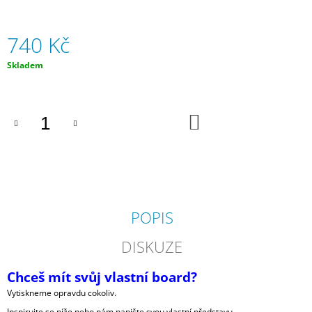
J
E
M
740 Kč
E
Měrná
Skladem
cena:
ARTUR
ADAMÍK
740
DO
Kč
KOŠÍKU
POPIS
DISKUZE
Chceš mít svůj vlastní board?
Vytiskneme opravdu cokoliv.
Inspirujte se níže nebo nám napište svou vlastní představu.