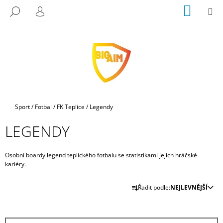
K
Přejít
NÁKUP
M
HLEDAT
na
KOŠÍK
O
PŘIHLÁŠENÍ
ZPĚT
ZPĚT
obsah
Š
Í
C
K
O
P
O
T
Domů
Sport
/
Fotbal
/
FK Teplice
/
Legendy
Ř
LEGENDY
E
B
U
Osobní boardy legend teplického fotbalu se statistikami jejich hráčské
kariéry.
J
Ř
E
Řadit podle:
NEJLEVNĚJŠÍ
A
T
Z
E
E
N