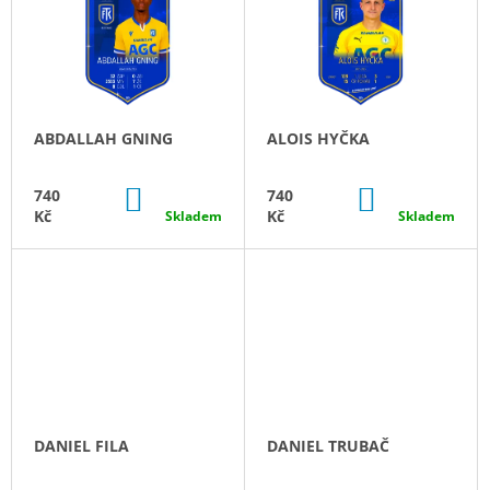
O
P
J
D
I
E
U
M
S
E
K
P
T
R
HOKEJ
ABDALLAH GNING
ALOIS HYČKA
Ů
O
HRÁČKA
D
740
DO
DO
Kč
740
740
U
KOŠÍKU
KOŠÍKU
Kč
Kč
Skladem
Skladem
K
T
Ů
DANIEL FILA
DANIEL TRUBAČ