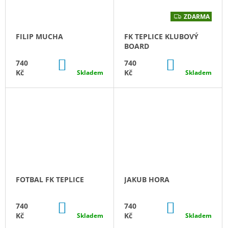
ZDARMA
Z
D
A
FILIP MUCHA
FK TEPLICE KLUBOVÝ
R
M
BOARD
A
DO
DO
740
740
KOŠÍKU
KOŠÍKU
Kč
Kč
Skladem
Skladem
FOTBAL FK TEPLICE
JAKUB HORA
DO
DO
740
740
KOŠÍKU
KOŠÍKU
Kč
Kč
Skladem
Skladem