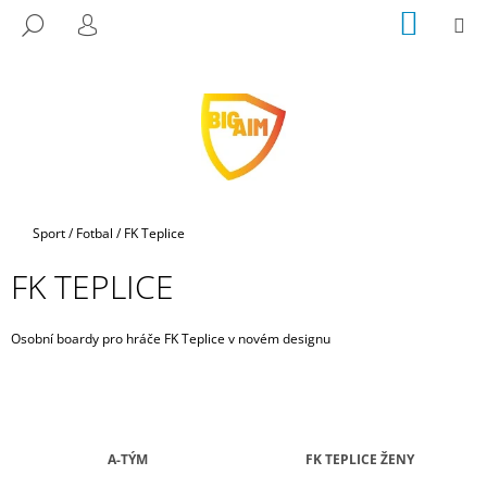
K
Přejít
NÁKUP
M
HLEDAT
na
KOŠÍK
O
PŘIHLÁŠENÍ
ZPĚT
ZPĚT
obsah
Š
Í
C
K
O
P
O
T
Domů
Sport
/
Fotbal
/
FK Teplice
Ř
FK TEPLICE
E
B
U
Osobní boardy pro hráče FK Teplice v novém designu
J
E
T
E
A-TÝM
FK TEPLICE ŽENY
N