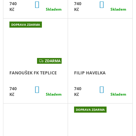
DO
DO
740
740
KOŠÍKU
KOŠÍKU
Kč
Kč
Skladem
Skladem
DOPRAVA ZDARMA
ZDARMA
Z
D
A
FANOUŠEK FK TEPLICE
FILIP HAVELKA
R
M
A
DO
DO
740
740
KOŠÍKU
KOŠÍKU
Kč
Kč
Skladem
Skladem
DOPRAVA ZDARMA