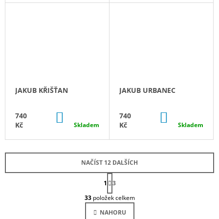
JAKUB KŘIŠŤAN
JAKUB URBANEC
DO
DO
740
740
KOŠÍKU
KOŠÍKU
Kč
Kč
Skladem
Skladem
NAČÍST 12 DALŠÍCH
S
1
T
3
O
R
33
položek celkem
Á
V
N
L
NAHORU
K