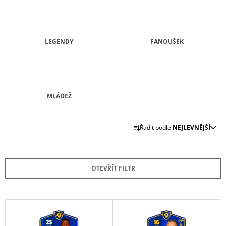
A
J
Í
LEGENDY
FANOUŠEK
T
?
MLÁDEŽ
HLEDAT
Ř
Řadit podle:
NEJLEVNĚJŠÍ
A
Z
D
E
O
OTEVŘÍT FILTR
N
P
Í
O
R
P
V
U
R
Č
Ý
U